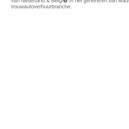
van Nederland & Belgi� in het genereren van lead
trouwautoverhuurbranche.