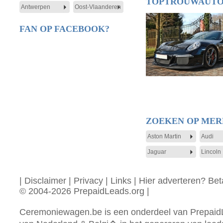
TOPTROUWAUTO
Antwerpen
Oost-Vlaanderen
FAN OP FACEBOOK?
ZOEKEN OP ME
Aston Martin
Audi
Jaguar
Lincoln
|
Disclaimer
|
Privacy
|
Links
|
Hier adverteren? Beta
© 2004-2026 PrepaidLeads.org
|
Ceremoniewagen.be is een onderdeel van PrepaidL